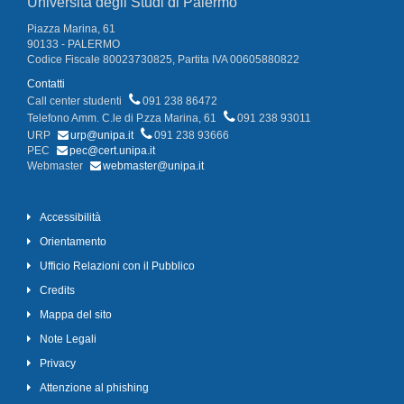
Università degli Studi di Palermo
Piazza Marina, 61
90133 - PALERMO
Codice Fiscale 80023730825, Partita IVA 00605880822
Contatti
Call center studenti
091 238 86472
Telefono Amm. C.le di P.zza Marina, 61
091 238 93011
URP
urp@unipa.it
091 238 93666
PEC
pec@cert.unipa.it
Webmaster
webmaster@unipa.it
Accessibilità
Orientamento
Ufficio Relazioni con il Pubblico
Credits
Mappa del sito
Note Legali
Privacy
Attenzione al phishing