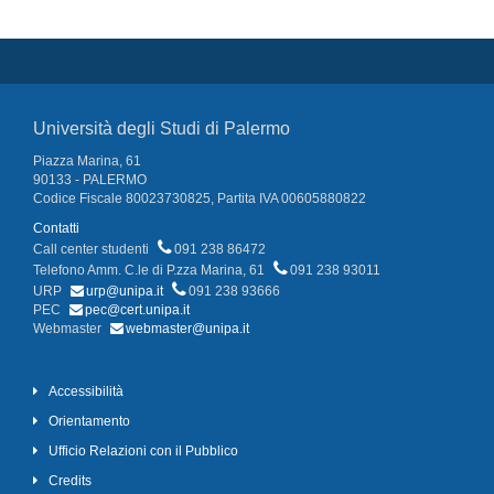
Università degli Studi di Palermo
Piazza Marina, 61
90133 - PALERMO
Codice Fiscale 80023730825, Partita IVA 00605880822
Contatti
Call center studenti
091 238 86472
Telefono Amm. C.le di P.zza Marina, 61
091 238 93011
URP
urp@unipa.it
091 238 93666
PEC
pec@cert.unipa.it
Webmaster
webmaster@unipa.it
Accessibilità
Orientamento
Ufficio Relazioni con il Pubblico
Credits