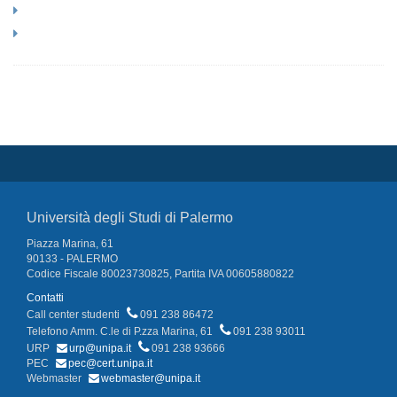
Università degli Studi di Palermo
Piazza Marina, 61
90133 - PALERMO
Codice Fiscale 80023730825, Partita IVA 00605880822
Contatti
Call center studenti
091 238 86472
Telefono Amm. C.le di P.zza Marina, 61
091 238 93011
URP
urp@unipa.it
091 238 93666
PEC
pec@cert.unipa.it
Webmaster
webmaster@unipa.it