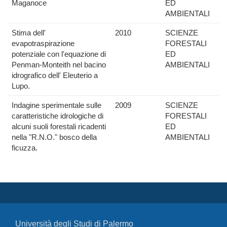
Maganoce
ED
AMBIENTALI
Stima dell'
2010
SCIENZE
evapotraspirazione
FORESTALI
potenziale con l'equazione di
ED
Penman-Monteith nel bacino
AMBIENTALI
idrografico dell' Eleuterio a
Lupo.
Indagine sperimentale sulle
2009
SCIENZE
caratteristiche idrologiche di
FORESTALI
alcuni suoli forestali ricadenti
ED
nella "R.N.O." bosco della
AMBIENTALI
ficuzza.
Università degli Studi di Palermo