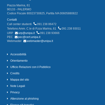
Piazza Marina, 61
90133 - PALERMO
Codice Fiscale 80023730825, Partita IVA 00605880822
Contatti
Call center studenti
091 238 86472
Telefono Amm. C.le di P.zza Marina, 61
091 238 93011
URP
urp@unipa.it
091 238 93666
PEC
pec@cert.unipa.it
Webmaster
webmaster@unipa.it
Accessibilità
Orientamento
Ufficio Relazioni con il Pubblico
Credits
Mappa del sito
Note Legali
Privacy
Attenzione al phishing