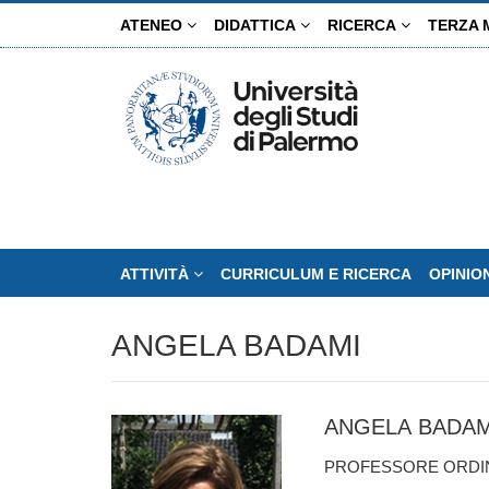
Salta
ATENEO
DIDATTICA
RICERCA
TERZA 
al
contenuto
principale
ATTIVITÀ
CURRICULUM E RICERCA
OPINIO
ANGELA BADAMI
ANGELA BADAM
PROFESSORE ORDIN