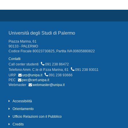
Università degli Studi di Palermo
Piazza Marina, 61
90133 - PALERMO
Codice Fiscale 80023730825, Partita IVA 00605880822
Contatti
Call center studenti
091 238 86472
Telefono Amm. C.le di P.zza Marina, 61
091 238 93011
URP
urp@unipa.it
091 238 93666
PEC
pec@cert.unipa.it
Webmaster
webmaster@unipa.it
Accessibilità
Orientamento
Ufficio Relazioni con il Pubblico
Credits