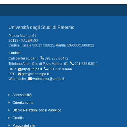
Università degli Studi di Palermo
Piazza Marina, 61
90133 - PALERMO
Codice Fiscale 80023730825, Partita IVA 00605880822
Contatti
Call center studenti
091 238 86472
Telefono Amm. C.le di P.zza Marina, 61
091 238 93011
URP
urp@unipa.it
091 238 93666
PEC
pec@cert.unipa.it
Webmaster
webmaster@unipa.it
Accessibilità
Orientamento
Ufficio Relazioni con il Pubblico
Credits
Mappa del sito