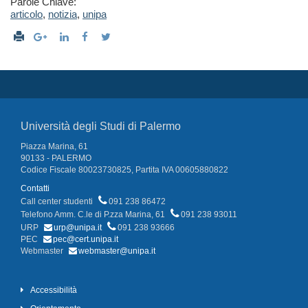
Parole Chiave:
articolo
,
notizia
,
unipa
Università degli Studi di Palermo
Piazza Marina, 61
90133 - PALERMO
Codice Fiscale 80023730825, Partita IVA 00605880822
Contatti
Call center studenti
091 238 86472
Telefono Amm. C.le di P.zza Marina, 61
091 238 93011
URP
urp@unipa.it
091 238 93666
PEC
pec@cert.unipa.it
Webmaster
webmaster@unipa.it
Accessibilità