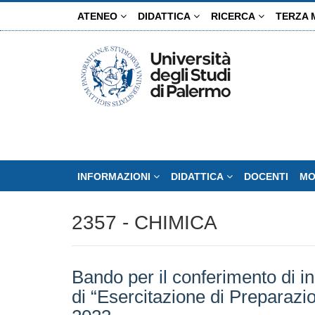
Salta
ATENEO
DIDATTICA
RICERCA
TERZA 
al
contenuto
principale
INFORMAZIONI
DIDATTICA
DOCENTI
MO
2357 - CHIMICA
Bando per il conferimento di inc
di “Esercitazione di Preparazi