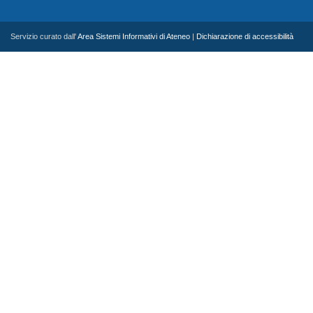
Servizio curato dall'
Area Sistemi Informativi di Ateneo
|
Dichiarazione di accessibilità