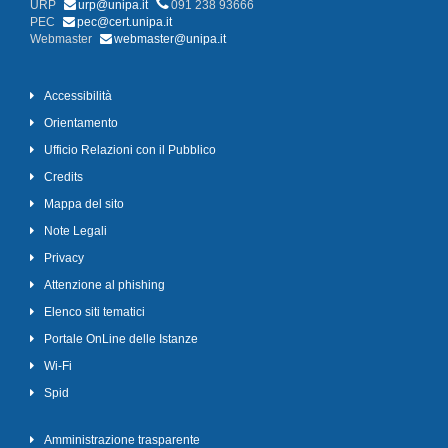
URP
urp@unipa.it
091 238 93666
PEC
pec@cert.unipa.it
Webmaster
webmaster@unipa.it
Accessibilità
Orientamento
Ufficio Relazioni con il Pubblico
Credits
Mappa del sito
Note Legali
Privacy
Attenzione al phishing
Elenco siti tematici
Portale OnLine delle Istanze
Wi-Fi
Spid
Amministrazione trasparente