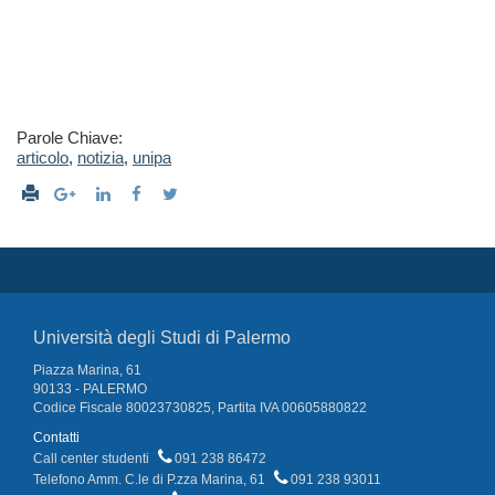
Parole Chiave:
articolo
,
notizia
,
unipa
Università degli Studi di Palermo
Piazza Marina, 61
90133 - PALERMO
Codice Fiscale 80023730825, Partita IVA 00605880822
Contatti
Call center studenti
091 238 86472
Telefono Amm. C.le di P.zza Marina, 61
091 238 93011