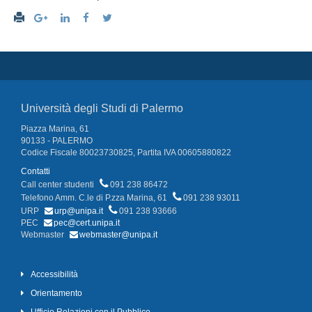
Università degli Studi di Palermo
Piazza Marina, 61
90133 - PALERMO
Codice Fiscale 80023730825, Partita IVA 00605880822
Contatti
Call center studenti
091 238 86472
Telefono Amm. C.le di P.zza Marina, 61
091 238 93011
URP
urp@unipa.it
091 238 93666
PEC
pec@cert.unipa.it
Webmaster
webmaster@unipa.it
Accessibilità
Orientamento