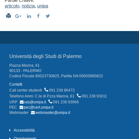
Parole Chiave:
articolo
,
notizia
,
unipa
Università degli Studi di Palermo
Piazza Marina, 61
90133 - PALERMO
Codice Fiscale 80023730825, Partita IVA 00605880822
Contatti
Call center studenti
091 238 86472
Telefono Amm. C.le di P.zza Marina, 61
091 238 93011
URP
urp@unipa.it
091 238 93666
PEC
pec@cert.unipa.it
Webmaster
webmaster@unipa.it
Accessibilità
Orientamento