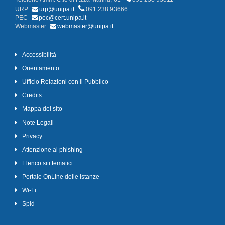
URP
urp@unipa.it
091 238 93666
PEC
pec@cert.unipa.it
Webmaster
webmaster@unipa.it
Accessibilità
Orientamento
Ufficio Relazioni con il Pubblico
Credits
Mappa del sito
Note Legali
Privacy
Attenzione al phishing
Elenco siti tematici
Portale OnLine delle Istanze
Wi-Fi
Spid