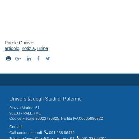
Parole Chiave:
articolo
,
notizia
,
unipa
Università degli Studi di Palermo
Piazza Marina, 61
90133 - PALERMO
Codice Fiscale 80023730825, Partita IVA 00605880822
Contatti
Call center studenti
091 238 86472
Telefono Amm. C.le di P.zza Marina, 61
091 238 93011