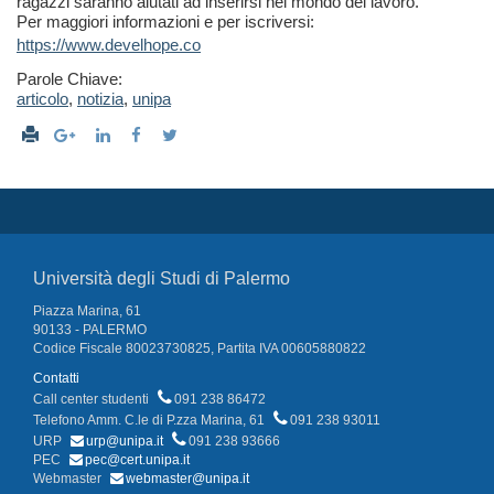
ragazzi saranno aiutati ad inserirsi nel mondo del lavoro.
Per maggiori informazioni e per iscriversi:
https://www.develhope.co
Parole Chiave:
articolo
,
notizia
,
unipa
Università degli Studi di Palermo
Piazza Marina, 61
90133 - PALERMO
Codice Fiscale 80023730825, Partita IVA 00605880822
Contatti
Call center studenti
091 238 86472
Telefono Amm. C.le di P.zza Marina, 61
091 238 93011
URP
urp@unipa.it
091 238 93666
PEC
pec@cert.unipa.it
Webmaster
webmaster@unipa.it