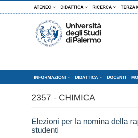
Salta
ATENEO
DIDATTICA
RICERCA
TERZA 
al
contenuto
principale
INFORMAZIONI
DIDATTICA
DOCENTI
MO
2357 - CHIMICA
Elezioni per la nomina della r
studenti