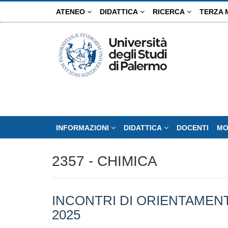
Salta
ATENEO
DIDATTICA
RICERCA
TERZA 
al
contenuto
principale
INFORMAZIONI
DIDATTICA
DOCENTI
MO
2357 - CHIMICA
INCONTRI DI ORIENTAMENT
2025