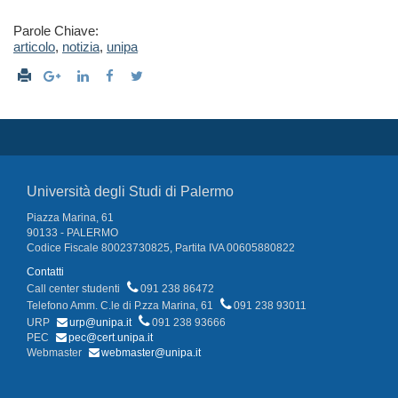
Parole Chiave:
articolo
,
notizia
,
unipa
Università degli Studi di Palermo
Piazza Marina, 61
90133 - PALERMO
Codice Fiscale 80023730825, Partita IVA 00605880822
Contatti
Call center studenti
091 238 86472
Telefono Amm. C.le di P.zza Marina, 61
091 238 93011
URP
urp@unipa.it
091 238 93666
PEC
pec@cert.unipa.it
Webmaster
webmaster@unipa.it