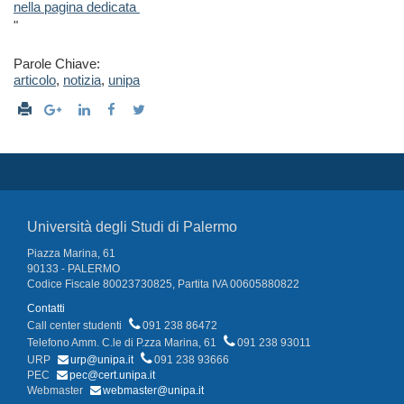
nella pagina dedicata
"
Parole Chiave:
articolo
,
notizia
,
unipa
Università degli Studi di Palermo
Piazza Marina, 61
90133 - PALERMO
Codice Fiscale 80023730825, Partita IVA 00605880822
Contatti
Call center studenti
091 238 86472
Telefono Amm. C.le di P.zza Marina, 61
091 238 93011
URP
urp@unipa.it
091 238 93666
PEC
pec@cert.unipa.it
Webmaster
webmaster@unipa.it