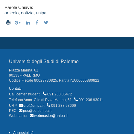
"
Parole Chiave:
articolo
,
notizia
,
unipa
Università degli Studi di Palermo
Piazza Marina, 61
90133 - PALERMO
Codice Fiscale 80023730825, Partita IVA 00605880822
Contatti
Call center studenti
091 238 86472
Telefono Amm. C.le di P.zza Marina, 61
091 238 93011
URP
urp@unipa.it
091 238 93666
PEC
pec@cert.unipa.it
Webmaster
webmaster@unipa.it
Accessibilità