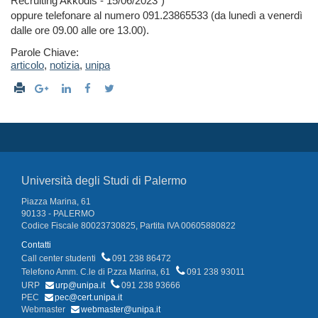
Recruiting Akkodis - 15/06/2023”)
oppure telefonare al numero 091.23865533 (da lunedì a venerdì
dalle ore 09.00 alle ore 13.00).
Parole Chiave:
articolo
,
notizia
,
unipa
Università degli Studi di Palermo
Piazza Marina, 61
90133 - PALERMO
Codice Fiscale 80023730825, Partita IVA 00605880822
Contatti
Call center studenti
091 238 86472
Telefono Amm. C.le di P.zza Marina, 61
091 238 93011
URP
urp@unipa.it
091 238 93666
PEC
pec@cert.unipa.it
Webmaster
webmaster@unipa.it