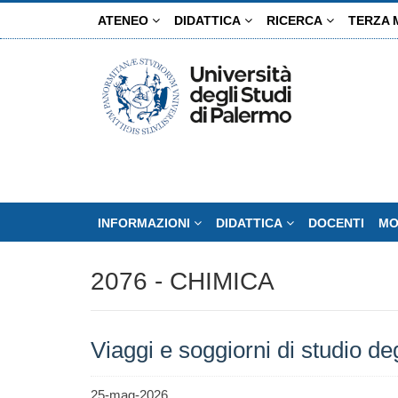
Salta
ATENEO
DIDATTICA
RICERCA
TERZA 
al
contenuto
principale
INFORMAZIONI
DIDATTICA
DOCENTI
MO
2076 - CHIMICA
Viaggi e soggiorni di studio de
25-mag-2026