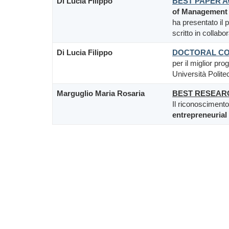
Di Lucia Filippo
BEST PAPER A
of Management
ha presentato il 
scritto in collab
Di Lucia Filippo
DOCTORAL C
per il miglior pro
Università Polite
Marguglio Maria Rosaria
BEST RESEAR
Il riconoscimento
entrepreneurial 