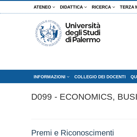
Salta
ATENEO
DIDATTICA
RICERCA
TERZA 
al
contenuto
principale
INFORMAZIONI
COLLEGIO DEI DOCENTI
QU
D099 - ECONOMICS, BUS
Premi e Riconoscimenti