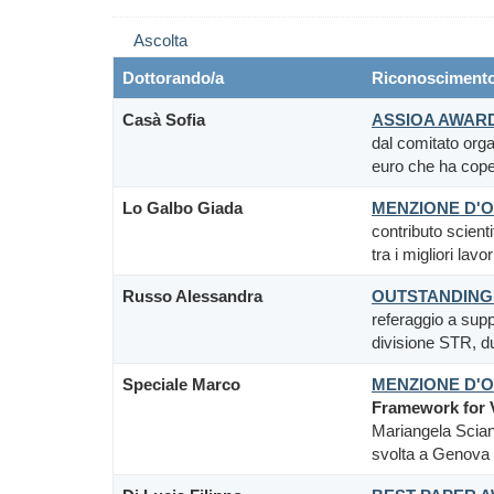
Ascolta
Dottorando/a
Riconoscimento
Casà Sofia
ASSIOA AWAR
dal comitato org
euro che ha cope
Lo Galbo Giada
MENZIONE D'
contributo scient
tra i migliori la
Russo Alessandra
OUTSTANDING
referaggio a supp
divisione STR, 
Speciale Marco
MENZIONE D'
Framework for V
Mariangela Sciand
svolta a Genova 