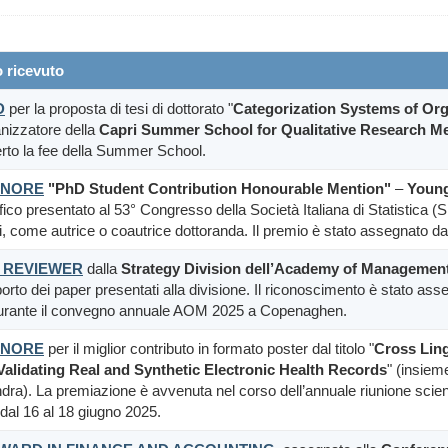
 ricevuto
D
per la proposta di tesi di dottorato "
Categorization Systems of Org
anizzatore della
Capri Summer School for Qualitative Research M
rto la fee della Summer School.
ONORE
"PhD Student Contribution Honourable Mention"
–
Young 
ifico presentato al 53° Congresso della Società Italiana di Statistica 
vori, come autrice o coautrice dottoranda. Il premio è stato assegnato
 REVIEWER
dalla
Strategy Division dell’Academy of Managemen
orto dei paper presentati alla divisione. Il riconoscimento è stato as
durante il convegno annuale AOM 2025 a Copenaghen.
ONORE
per il miglior contributo in formato poster dal titolo "
Cross Ling
alidating Real and Synthetic Electronic Health Records
" (insiem
ra). La premiazione è avvenuta nel corso dell’annuale riunione scient
dal 16 al 18 giugno 2025.