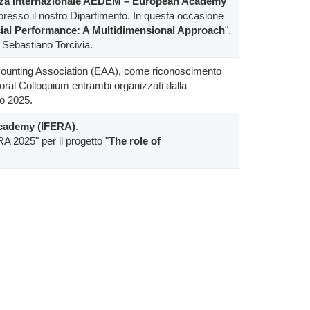
za Internazionale AEDEM – European Academy
 presso il nostro Dipartimento. In questa occasione
ial Performance: A Multidimensional Approach
",
. Sebastiano Torcivia.
ccounting Association (EAA), come riconoscimento
oral Colloquium entrambi organizzati dalla
io 2025.
Academy (IFERA)
.
A 2025" per il progetto "
The role of