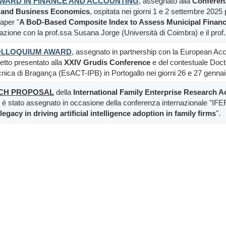
WARD IN FINANCE AND ACCOUNTING
, assegnato alla
Conferen
 and Business Economics
, ospitata nei giorni 1 e 2 settembre 2025
paper "
A BoD-Based Composite Index to Assess Municipal Financ
orazione con la prof.ssa Susana Jorge (Università di Coimbra) e il prof
OLLOQUIUM AWARD
, assegnato in partnership con la European A
getto presentato alla
XXIV Grudis Conference
e del contestuale Doct
cnica di Bragança (EsACT-IPB) in Portogallo nei giorni 26 e 27 genna
CH PROPOSAL
della
International Family Enterprise Research 
 è stato assegnato in occasione della conferenza internazionale "IFER
legacy in driving artificial intelligence adoption in family firms
".