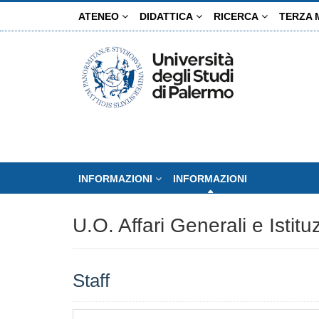
Salta
ATENEO
DIDATTICA
RICERCA
TERZA 
al
contenuto
principale
INFORMAZIONI
INFORMAZIONI
U.O. Affari Generali e Istitu
Staff