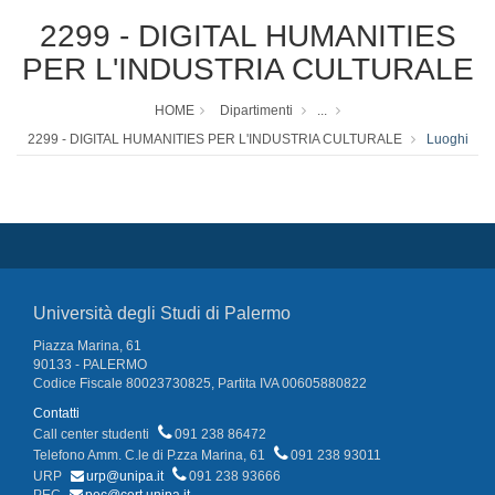
2299 - DIGITAL HUMANITIES
PER L'INDUSTRIA CULTURALE
HOME
Dipartimenti
...
2299 - DIGITAL HUMANITIES PER L'INDUSTRIA CULTURALE
Luoghi
Università degli Studi di Palermo
Piazza Marina, 61
90133 - PALERMO
Codice Fiscale 80023730825, Partita IVA 00605880822
Contatti
Call center studenti
091 238 86472
Telefono Amm. C.le di P.zza Marina, 61
091 238 93011
URP
urp@unipa.it
091 238 93666