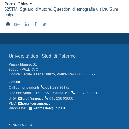
Parole Chiave:
525TM
,
Sguardi d'Autore
,
Questioni di etnografia visiva
,
Sum
,
unipa
Università degli Studi di Palermo
Piazza Marina, 61
90133 - PALERMO
Codice Fiscale 80023730825, Partita IVA 00605880822
Contatti
Call center studenti
091 238 86472
Telefono Amm. C.le di P.zza Marina, 61
091 238 93011
URP
urp@unipa.it
091 238 93666
PEC
pec@cert.unipa.it
Webmaster
webmaster@unipa.it
Accessibilità