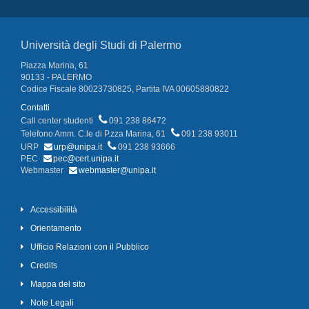
Università degli Studi di Palermo
Piazza Marina, 61
90133 - PALERMO
Codice Fiscale 80023730825, Partita IVA 00605880822
Contatti
Call center studenti
091 238 86472
Telefono Amm. C.le di P.zza Marina, 61
091 238 93011
URP
urp@unipa.it
091 238 93666
PEC
pec@cert.unipa.it
Webmaster
webmaster@unipa.it
Accessibilità
Orientamento
Ufficio Relazioni con il Pubblico
Credits
Mappa del sito
Note Legali