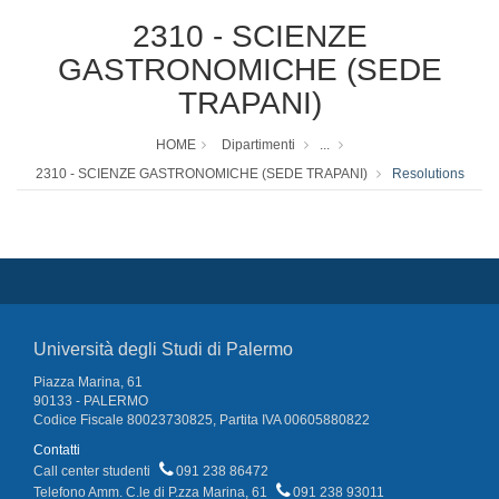
2310 - SCIENZE
GASTRONOMICHE (SEDE
TRAPANI)
HOME
Dipartimenti
...
2310 - SCIENZE GASTRONOMICHE (SEDE TRAPANI)
Resolutions
Università degli Studi di Palermo
Piazza Marina, 61
90133 - PALERMO
Codice Fiscale 80023730825, Partita IVA 00605880822
Contatti
Call center studenti
091 238 86472
Telefono Amm. C.le di P.zza Marina, 61
091 238 93011