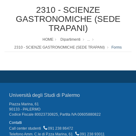
2310 - SCIENZE
GASTRONOMICHE (SEDE
TRAPANI)
HOME
Dipartimenti
...
2310 - SCIENZE GASTRONOMICHE (SEDE TRAPANI)
Forms
Università degli Studi di Palermo
Piazza Marina, 61
90133 - PALERMO
Codice Fiscale 80023730825, Partita IVA 00605880822
Contatti
Call center studenti
091 238 86472
Telefono Amm. C.le di P.zza Marina, 61
091 238 93011