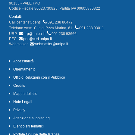
90133 - PALERMO
Codice Fiscale 80023730825, Partita IVA 00605880822
Contatti
Call center studenti
091 238 86472
Telefono Amm. C.le di P.zza Marina, 61
091 238 93011
URP
urp@unipa.it
091 238 93666
PEC
pec@cert.unipa.it
Webmaster
webmaster@unipa.it
Accessibilità
Orientamento
Ufficio Relazioni con il Pubblico
Credits
Mappa del sito
Note Legali
Privacy
Attenzione al phishing
Elenco siti tematici
Portale OnLine delle Istanze