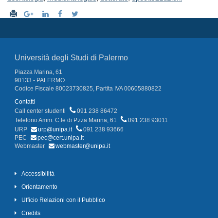
Università degli Studi di Palermo
Piazza Marina, 61
90133 - PALERMO
Codice Fiscale 80023730825, Partita IVA 00605880822
Contatti
Call center studenti
091 238 86472
Telefono Amm. C.le di P.zza Marina, 61
091 238 93011
URP
urp@unipa.it
091 238 93666
PEC
pec@cert.unipa.it
Webmaster
webmaster@unipa.it
Accessibilità
Orientamento
Ufficio Relazioni con il Pubblico
Credits