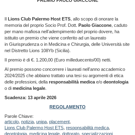
PREMIO PAOLO GIACCONE
Il
Lions Club Palermo Host ETS
, allo scopo di onorare la
memoria del proprio Socio Prof. Dott.
Paolo Giaccone
, caduto
per mano mafiosa nell'adempimento del proprio dovere, ha
istituito un premio che viene conferito ad un laureato
in Giurisprudenza o in Medicina e Chirurgia, delle Università site
nel Distretto Lions 108Yb (Sicilia).
II premio è di €. 1.200,00 (Euro milleduecento/00) netti.
Al premio possono concorrere i laureati nell'anno accademico
2024/2025 che abbiano trattato una tesi su argomenti di etica
delle professioni, della
responsabilità medica
e/o
deontologia
o di
medicina legale
.
Scadenza: 13 aprile 2026
REGOLAMENTO
Parole Chiave:
articolo
,
notizia
,
unipa
,
placement
,
Lions Club Palermo Host ETS
,
responsabilità medica
,
deontologia
,
medicina legale
,
dottorato
,
specializzazioni