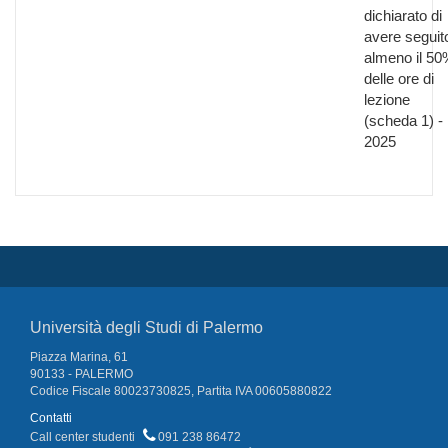
dichiarato di
avere seguit
almeno il 50
delle ore di
lezione
(scheda 1) -
2025
Università degli Studi di Palermo
Piazza Marina, 61
90133 - PALERMO
Codice Fiscale 80023730825, Partita IVA 00605880822
Contatti
Call center studenti
091 238 86472