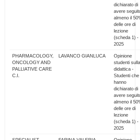
dichiarato di
avere seguit
almeno il 50
delle ore di
lezione
(scheda 1) -
2025
PHARMACOLOGY,
LAVANCO GIANLUCA
Opinione
ONCOLOGY AND
studenti sull
PALLIATIVE CARE
didattica -
C.I.
Studenti che
hanno
dichiarato di
avere seguit
almeno il 50
delle ore di
lezione
(scheda 1) -
2025
SPECIALIST
FARINA VALERIA
Opinione