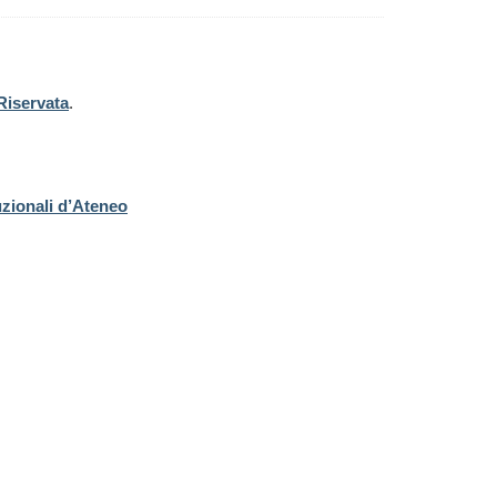
Riservata
.
tuzionali d’Ateneo