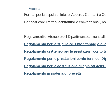
Ascolta
Format per la stipula di Intese, Accordi, Contratti e C
Per scaricare i format contrattuali e convenzionali, red
Regolamenti di Ateneo e del Dipartimento attinenti al
Regolamento per la stipula ed il monitoraggio di co
Regolamento di Ateneo per le prestazioni conto te
Regolamento per le prestazioni conto terzi del Di
Regolamento per la costituzione di spin off dell'U
Regolamento in materia di brevetti