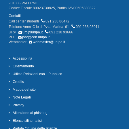
90133 - PALERMO
Codice Fiscale 80023730825, Partita IVA 00605880822
Contatti
Call center studenti
091 238 86472
Telefono Amm. C.le di P.zza Marina, 61
091 238 93011
URP
urp@unipa.it
091 238 93666
PEC
pec@cert.unipa.it
Webmaster
webmaster@unipa.it
Accessibilità
Orientamento
Ufficio Relazioni con il Pubblico
Credits
Mappa del sito
Note Legali
Privacy
Attenzione al phishing
Elenco siti tematici
Portale OnLine delle Istanze