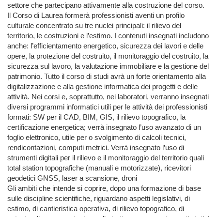
settore che partecipano attivamente alla costruzione del corso.

Il Corso di Laurea formerà professionisti aventi un profilo 
culturale concentrato su tre nuclei principali: il rilievo del 
territorio, le costruzioni e l’estimo. I contenuti insegnati includono 
anche: l’efficientamento energetico, sicurezza dei lavori e delle 
opere, la protezione del costruito, il monitoraggio del costruito, la 
sicurezza sul lavoro, la valutazione immobiliare e la gestione del 
patrimonio. Tutto il corso di studi avrà un forte orientamento alla 
digitalizzazione e alla gestione informatica dei progetti e delle 
attività. Nei corsi e, soprattutto, nei laboratori, verranno insegnati 
diversi programmi informatici utili per le attività dei professionisti 
formati: SW per il CAD, BIM, GIS, il rilievo topografico, la 
certificazione energetica; verrà insegnato l’uso avanzato di un 
foglio elettronico, utile per o svolgimento di calcoli tecnici, 
rendicontazioni, computi metrici. Verrà insegnato l’uso di 
strumenti digitali per il rilievo e il monitoraggio del territorio quali 
total station topografiche (manuali e motorizzate), ricevitori 
geodetici GNSS, laser a scansione, droni

Gli ambiti che intende si coprire, dopo una formazione di base 
sulle discipline scientifiche, riguardano aspetti legislativi, di 
estimo, di cantieristica operativa, di rilievo topografico, di 