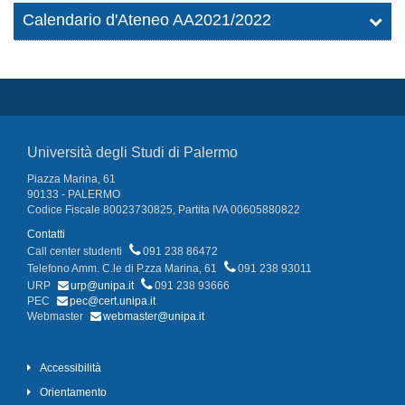
Calendario d'Ateneo AA2021/2022
Università degli Studi di Palermo
Piazza Marina, 61
90133 - PALERMO
Codice Fiscale 80023730825, Partita IVA 00605880822
Contatti
Call center studenti
091 238 86472
Telefono Amm. C.le di P.zza Marina, 61
091 238 93011
URP
urp@unipa.it
091 238 93666
PEC
pec@cert.unipa.it
Webmaster
webmaster@unipa.it
Accessibilità
Orientamento