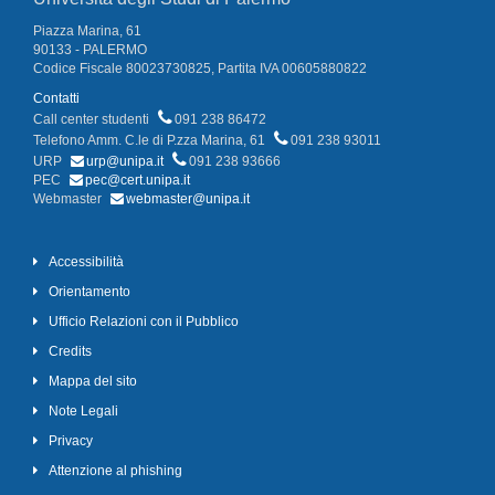
Piazza Marina, 61
90133 - PALERMO
Codice Fiscale 80023730825, Partita IVA 00605880822
Contatti
Call center studenti
091 238 86472
Telefono Amm. C.le di P.zza Marina, 61
091 238 93011
URP
urp@unipa.it
091 238 93666
PEC
pec@cert.unipa.it
Webmaster
webmaster@unipa.it
Accessibilità
Orientamento
Ufficio Relazioni con il Pubblico
Credits
Mappa del sito
Note Legali
Privacy
Attenzione al phishing