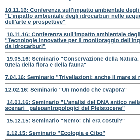
10.11.16: Conferenza sull'impatto ambientale degli
"L'impatto ambientale degli idrocarburi nelle acqu
dell'arte e prospettive"
10.11.16: Conferenza sull'impatto ambientale degli
"Tecnologie innovative per il monitoraggio dell'i
da idrocarburi"
19.05.16: Seminario "Conservazione della Natura. 
tutela della flora e della fauna"
7.04.16: Seminario "Trivellazioni: anche il mare si r
12.02.16: Seminario "Un mondo che evapora"
14.01.16: Seminario "L'analisi del DNA antico nella
scenari paleoantropologici del Pleistocene"
15.12.15: Seminario "Nemo: chi era costui?"
2.12.15: Seminario "Ecologia e Cibo"