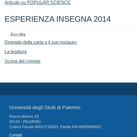
Articolo su POPULAR SCIENCE
ESPERIENZA INSEGNA 2014
Ascolta
Degrado della carta e il suo restauro
La legatura
Scena del crimine
Università degli Studi di Palermo
Piazza Marina, 61
90133 - PALERMO
Codice Fiscale 80023730825, Partita IVA 00605880822
Contatti