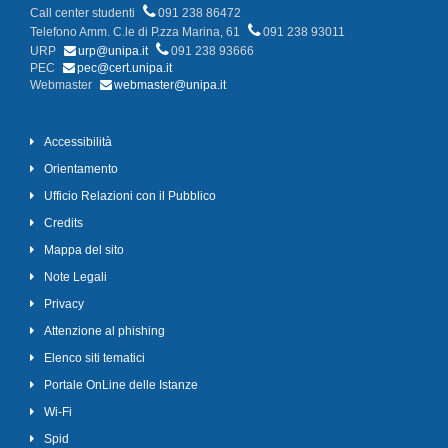
Call center studenti
091 238 86472
Telefono Amm. C.le di P.zza Marina, 61
091 238 93011
URP
urp@unipa.it
091 238 93666
PEC
pec@cert.unipa.it
Webmaster
webmaster@unipa.it
Accessibilità
Orientamento
Ufficio Relazioni con il Pubblico
Credits
Mappa del sito
Note Legali
Privacy
Attenzione al phishing
Elenco siti tematici
Portale OnLine delle Istanze
Wi-Fi
Spid