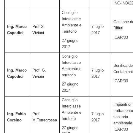
ING-IND/2
Consiglio
Interclasse
Gestione d
Ambiente e
Ing. Marco
Prof.G.
7 luglio
Rifiuti
Territorio
Capodici
Viviani
2017
ICAR/03
27 giugno
2017
Consiglio
Interclasse
Bonifica dei
Ambiente e
Ing. Marco
Prof. G.
7 luglio
Contaminat
territorio
Capodici
Viviani
2017
ICAR/03
27 giugno
2017
Consiglio
Impianti di
Interclasse
trattament
Ambiente e
Ing. Fabio
Prof.
7 luglio
sanitario-
territorio
Corsino
M.Torregrossa
2017
ambientale
27 giugno
ICAR/03