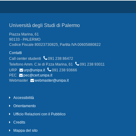
Università degli Studi di Palermo
Piazza Marina, 61
90133 - PALERMO
Codice Fiscale 80023730825, Partita IVA 00605880822
Contatti
Call center studenti
091 238 86472
Telefono Amm. C.le di P.zza Marina, 61
091 238 93011
URP
urp@unipa.it
091 238 93666
PEC
pec@cert.unipa.it
Webmaster
webmaster@unipa.it
Accessibilità
Orientamento
Ufficio Relazioni con il Pubblico
Credits
Mappa del sito