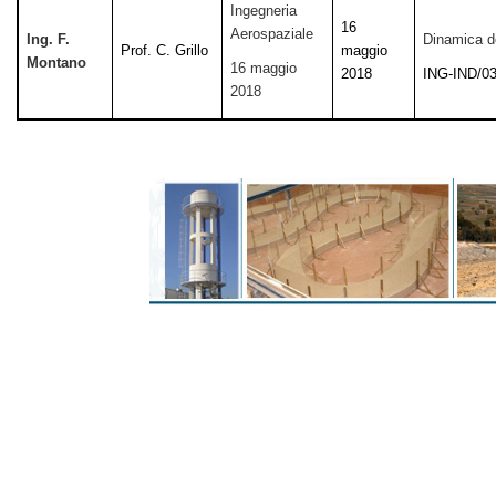
Ingegneria
16
Aerospaziale
Ing. F.
Dinamica d
Prof. C. Grillo
maggio
Montano
16 maggio
2018
ING-IND/0
2018