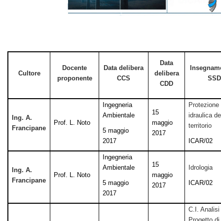
Data
Docente
Data delibera
Insegnam
Cultore
delibera
proponente
CCS
SSD
CDD
Ingegneria
Protezione
15
Ambientale
idraulica de
Ing. A.
Prof. L. Noto
maggio
territorio
Francipane
5 maggio
2017
2017
ICAR/02
Ingegneria
15
Ambientale
Idrologia
Ing. A.
Prof. L. Noto
maggio
Francipane
5 maggio
ICAR/02
2017
2017
C.I. Analisi
Progetto di