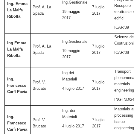
Ing.Gestionale
Ing. Emma
Recupero
Prof. A. La
7 luglio
La Malfa
19
maggio
strutturale 
Spada
2017
Ribolla
2017
edifici
ICAR/09
Scienza de
Ing.Gestionale
Ing.Emma
Costruzioni
Prof. A. La
7 luglio
La Malfa
19 maggio
Spada
2017
ICAR/08
Ribolla
2017
Transport
Ing.dei
phenomena
Ing.
Materiali
Prof. V.
7 luglio
materials
Francesco
Brucato
4 luglio 2017
2017
engineerin
Carfì Pavia
ING-IND/2
Materials 
Ing. dei
processing 
Ing.
Materiali
Prof. V.
7 luglio
tissue
Francesco
Brucato
4 luglio 2017
2017
engineerin
Carfì Pavia