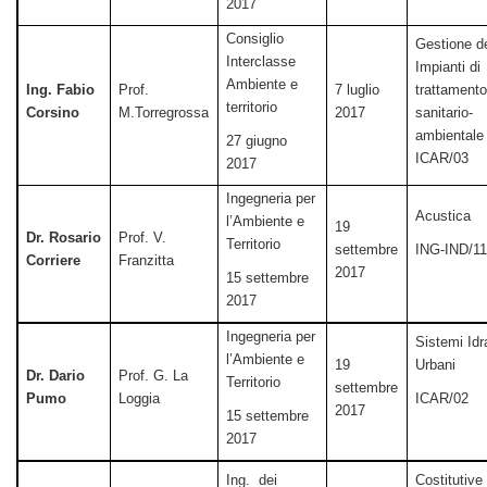
2017
Consiglio
Gestione de
Interclasse
Impianti di
Ambiente e
Ing. Fabio
Prof.
7 luglio
trattament
territorio
Corsino
M.Torregrossa
2017
sanitario-
ambientale
27 giugno
ICAR/03
2017
Ingegneria per
Acustica
l’Ambiente e
19
Dr. Rosario
Prof. V.
Territorio
settembre
ING-IND/1
Corriere
Franzitta
2017
15 settembre
2017
Ingegneria per
Sistemi Idra
l’Ambiente e
19
Urbani
Dr. Dario
Prof. G. La
Territorio
settembre
Pumo
Loggia
ICAR/02
2017
15 settembre
2017
Ing. dei
Costitutive