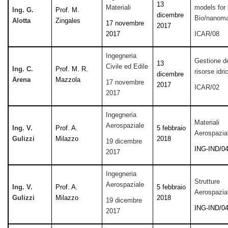
13
Materiali
models for
Ing. G.
Prof. M.
dicembre
Bio/nanoma
Alotta
Zingales
17 novembre
2017
2017
ICAR/08
Ingegneria
Gestione de
13
Civile ed Edile
Ing. C.
Prof. M. R.
risorse idri
dicembre
Arena
Mazzola
17 novembre
2017
ICAR/02
2017
Ingegneria
Materiali
Aerospaziale
Ing. V.
Prof. A.
5 febbraio
Aerospazial
Gulizzi
Milazzo
2018
19 dicembre
ING-IND/0
2017
Ingegneria
Strutture
Aerospaziale
Ing. V.
Prof. A.
5 febbraio
Aerospazial
Gulizzi
Milazzo
2018
19 dicembre
ING-IND/0
2017