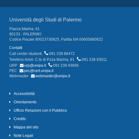
Università degli Studi di Palermo
Piazza Marina, 61
90133 - PALERMO
Codice Fiscale 80023730825, Partita IVA 00605880822
Contatti
Call center studenti
091 238 86472
Telefono Amm. C.le di P.zza Marina, 61
091 238 93011
URP
urp@unipa.it
091 238 93666
PEC
pec@cert.unipa.it
Webmaster
webmaster@unipa.it
Accessibilità
Orientamento
Ufficio Relazioni con il Pubblico
Credits
Mappa del sito
Note Legali