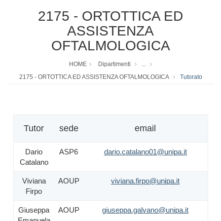
2175 - ORTOTTICA ED
ASSISTENZA
OFTALMOLOGICA
HOME
Dipartimenti
...
2175 - ORTOTTICA ED ASSISTENZA OFTALMOLOGICA
Tutorato
Tutor
sede
email
Dario
ASP6
dario.catalano01@unipa.it
Catalano
Viviana
AOUP
viviana.firpo@unipa.it
Firpo
Giuseppa
AOUP
giuseppa.galvano@unipa.it
Emanuela