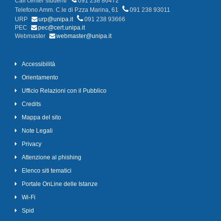
Call center studenti
091 238 86472
Telefono Amm. C.le di P.zza Marina, 61
091 238 93011
URP
urp@unipa.it
091 238 93666
PEC
pec@cert.unipa.it
Webmaster
webmaster@unipa.it
Accessibilità
Orientamento
Ufficio Relazioni con il Pubblico
Credits
Mappa del sito
Note Legali
Privacy
Attenzione al phishing
Elenco siti tematici
Portale OnLine delle Istanze
Wi-Fi
Spid