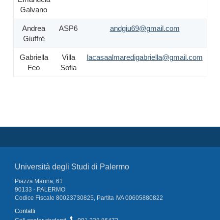
Galvano
Andrea
ASP6
andgiu69@gmail.com
Giuffrè
Gabriella
Villa
lacasaalmaredigabriella@gmail.com
Feo
Sofia
Università degli Studi di Palermo
Piazza Marina, 61
90133 - PALERMO
Codice Fiscale 80023730825, Partita IVA 00605880822
Contatti