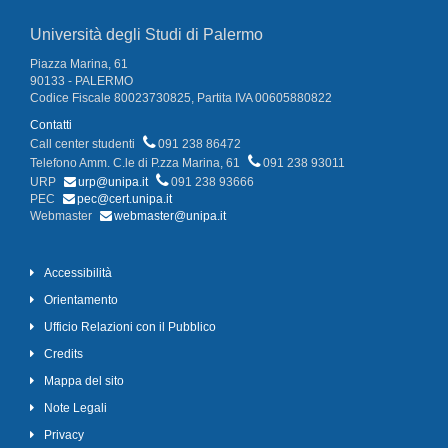
Università degli Studi di Palermo
Piazza Marina, 61
90133 - PALERMO
Codice Fiscale 80023730825, Partita IVA 00605880822
Contatti
Call center studenti
091 238 86472
Telefono Amm. C.le di P.zza Marina, 61
091 238 93011
URP
urp@unipa.it
091 238 93666
PEC
pec@cert.unipa.it
Webmaster
webmaster@unipa.it
Accessibilità
Orientamento
Ufficio Relazioni con il Pubblico
Credits
Mappa del sito
Note Legali
Privacy