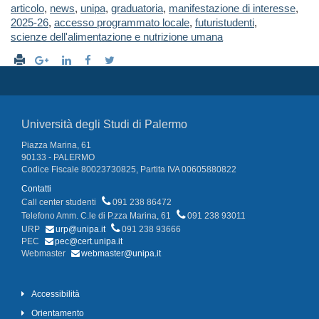
articolo
,
news
,
unipa
,
graduatoria
,
manifestazione di interesse
,
2025-26
,
accesso programmato locale
,
futuristudenti
,
scienze dell'alimentazione e nutrizione umana
Università degli Studi di Palermo
Piazza Marina, 61
90133 - PALERMO
Codice Fiscale 80023730825, Partita IVA 00605880822
Contatti
Call center studenti
091 238 86472
Telefono Amm. C.le di P.zza Marina, 61
091 238 93011
URP
urp@unipa.it
091 238 93666
PEC
pec@cert.unipa.it
Webmaster
webmaster@unipa.it
Accessibilità
Orientamento