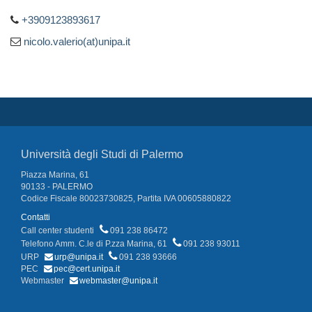
+3909123893617
nicolo.valerio(at)unipa.it
Università degli Studi di Palermo
Piazza Marina, 61
90133 - PALERMO
Codice Fiscale 80023730825, Partita IVA 00605880822
Contatti
Call center studenti
091 238 86472
Telefono Amm. C.le di P.zza Marina, 61
091 238 93011
URP
urp@unipa.it
091 238 93666
PEC
pec@cert.unipa.it
Webmaster
webmaster@unipa.it