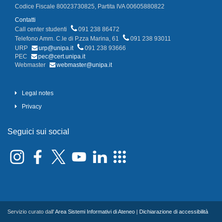
Codice Fiscale 80023730825, Partita IVA 00605880822
Contatti
Call center studenti
091 238 86472
Telefono Amm. C.le di P.zza Marina, 61
091 238 93011
URP
urp@unipa.it
091 238 93666
PEC
pec@cert.unipa.it
Webmaster
webmaster@unipa.it
Legal notes
Privacy
Seguici sui social
Servizio curato dall'
Area Sistemi Informativi di Ateneo
|
Dichiarazione di accessibilità