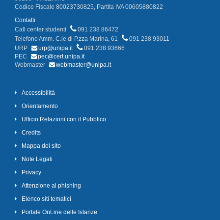
Codice Fiscale 80023730825, Partita IVA 00605880822
Contatti
Call center studenti
091 238 86472
Telefono Amm. C.le di P.zza Marina, 61
091 238 93011
URP
urp@unipa.it
091 238 93666
PEC
pec@cert.unipa.it
Webmaster
webmaster@unipa.it
Accessibilità
Orientamento
Ufficio Relazioni con il Pubblico
Credits
Mappa del sito
Note Legali
Privacy
Attenzione al phishing
Elenco siti tematici
Portale OnLine delle Istanze