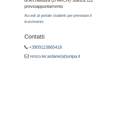
di Architettura (D'ARCH) Stanza 112
previoappuntamento
Accedi al portale studenti per prenotare il
ricevimento
Contatti
+3909123865418
renzo.lecardane(at)unipa.it