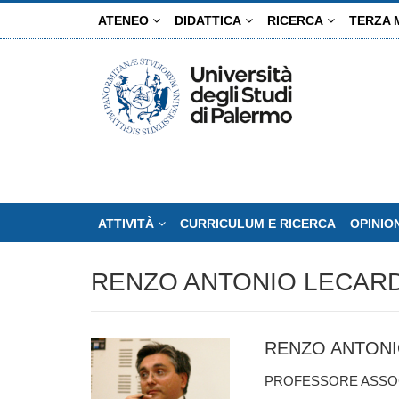
Salta
ATENEO
DIDATTICA
RICERCA
TERZA 
al
contenuto
principale
ATTIVITÀ
CURRICULUM E RICERCA
OPINIO
RENZO ANTONIO LECAR
RENZO ANTON
PROFESSORE ASSOC