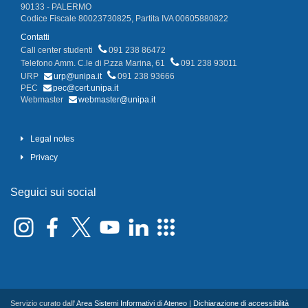
90133 - PALERMO
Codice Fiscale 80023730825, Partita IVA 00605880822
Contatti
Call center studenti
091 238 86472
Telefono Amm. C.le di P.zza Marina, 61
091 238 93011
URP
urp@unipa.it
091 238 93666
PEC
pec@cert.unipa.it
Webmaster
webmaster@unipa.it
Legal notes
Privacy
Seguici sui social
Servizio curato dall'
Area Sistemi Informativi di Ateneo
|
Dichiarazione di accessibilità