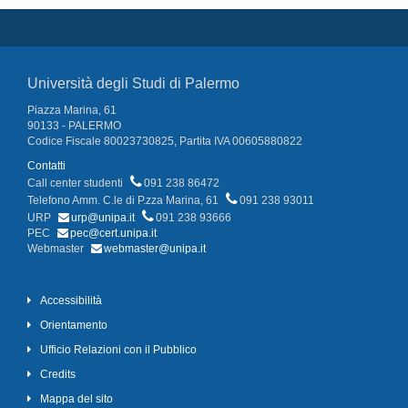
Università degli Studi di Palermo
Piazza Marina, 61
90133 - PALERMO
Codice Fiscale 80023730825, Partita IVA 00605880822
Contatti
Call center studenti
091 238 86472
Telefono Amm. C.le di P.zza Marina, 61
091 238 93011
URP
urp@unipa.it
091 238 93666
PEC
pec@cert.unipa.it
Webmaster
webmaster@unipa.it
Accessibilità
Orientamento
Ufficio Relazioni con il Pubblico
Credits
Mappa del sito