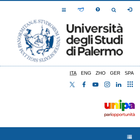
Salta
al
Toggle
Toggle
contenuto
Navigation
Navigation
principale
ITA
ENG
ZHO
GER
SPA