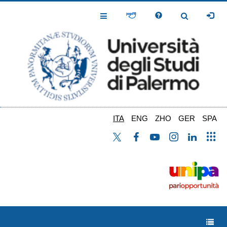
Salta
al
Toggle
Toggle
contenuto
Navigation
Navigation
principale
ITA
ENG
ZHO
GER
SPA