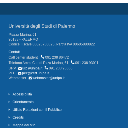
Università degli Studi di Palermo
Piazza Marina, 61
90133 - PALERMO
Codice Fiscale 80023730825, Partita IVA 00605880822
Contatti
Call center studenti
091 238 86472
Telefono Amm. C.le di P.zza Marina, 61
091 238 93011
URP
urp@unipa.it
091 238 93666
PEC
pec@cert.unipa.it
Webmaster
webmaster@unipa.it
Accessibilità
Orientamento
Ufficio Relazioni con il Pubblico
Credits
Mappa del sito