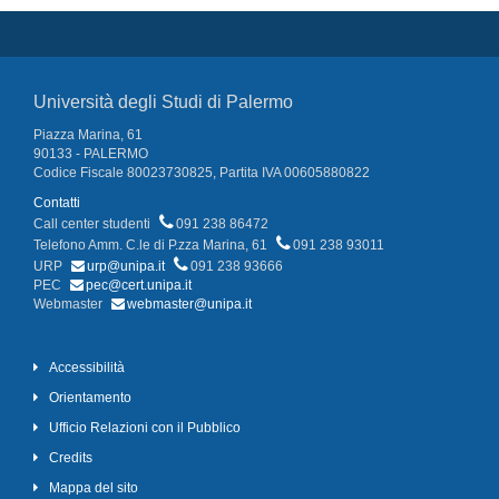
Università degli Studi di Palermo
Piazza Marina, 61
90133 - PALERMO
Codice Fiscale 80023730825, Partita IVA 00605880822
Contatti
Call center studenti
091 238 86472
Telefono Amm. C.le di P.zza Marina, 61
091 238 93011
URP
urp@unipa.it
091 238 93666
PEC
pec@cert.unipa.it
Webmaster
webmaster@unipa.it
Accessibilità
Orientamento
Ufficio Relazioni con il Pubblico
Credits
Mappa del sito