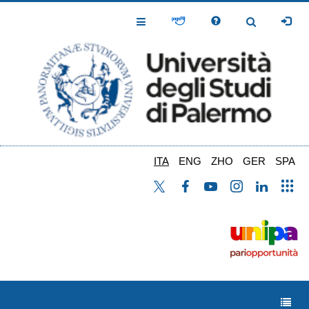
Salta
al
Toggle
Toggle
contenuto
Navigation
Navigation
principale
ITA
ENG
ZHO
GER
SPA