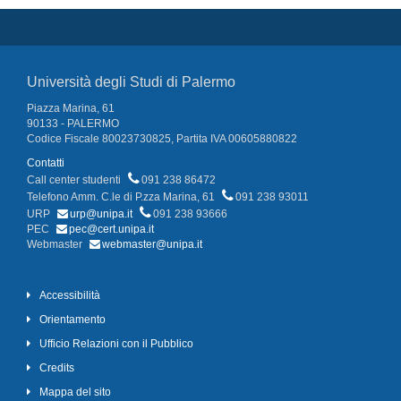
Università degli Studi di Palermo
Piazza Marina, 61
90133 - PALERMO
Codice Fiscale 80023730825, Partita IVA 00605880822
Contatti
Call center studenti
091 238 86472
Telefono Amm. C.le di P.zza Marina, 61
091 238 93011
URP
urp@unipa.it
091 238 93666
PEC
pec@cert.unipa.it
Webmaster
webmaster@unipa.it
Accessibilità
Orientamento
Ufficio Relazioni con il Pubblico
Credits
Mappa del sito