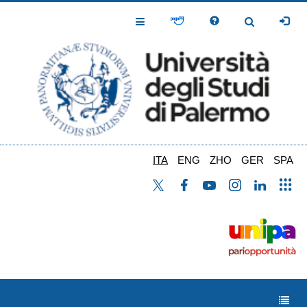
Salta
al
Toggle
Toggle
contenuto
Navigation
Navigation
principale
ITA
ENG
ZHO
GER
SPA